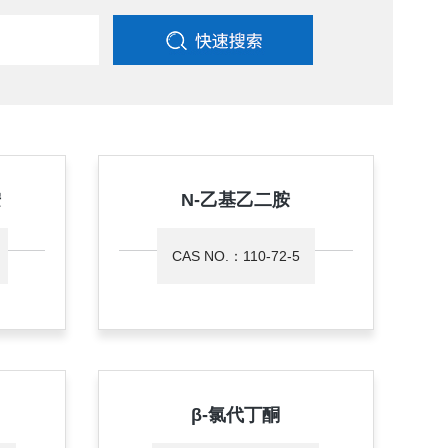
胺
N-乙基乙二胺
CAS NO.：110-72-5
酯
β-氯代丁酮