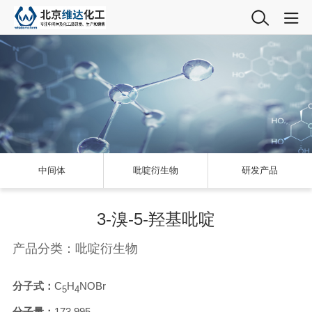
中间体
吡啶衍生物
研发产品
3-溴-5-羟基吡啶
产品分类：吡啶衍生物
分子式：
C
H
NOBr
5
4
分子量：
173.995