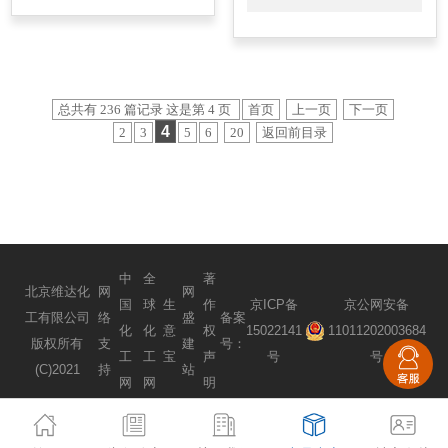
总共有 236 篇记录 这是第 4 页
首页
上一页
下一页
4
2
3
5
6
20
返回前目录
中
全
著
北京维达化
网
网
国
球
生
作
京ICP备
京公网安备
工有限公司
络
盛
备案
化
化
意
权
15022141
11011202003684
版权所有
支
建
号：
工
工
宝
声
号
号
(C)2021
持
站
网
网
明