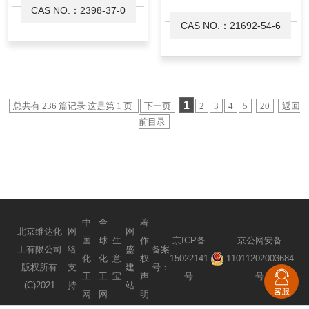
CAS NO.：2398-37-0
CAS NO.：21692-54-6
1
总共有 236 篇记录 这是第 1 页
下一页
2
3
4
5
20
返回
前目录
中
全
著
北京维达化
网
网
国
球
生
作
京ICP备
京公网安备
工有限公司
络
盛
备案
化
化
意
权
15022141
11011202003684
版权所有
支
建
号：
工
工
宝
声
号
号
(C)2021
持
站
网
网
明